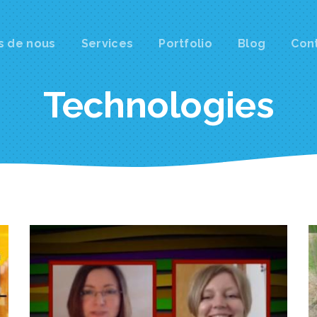
s de nous
Services
Portfolio
Blog
Con
gation
Technologies