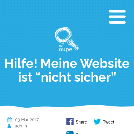
Skip
to
main
content
Hilfe! Meine Website
ist “nicht sicher”
03 Mar 2017
Share
Tweet
admin