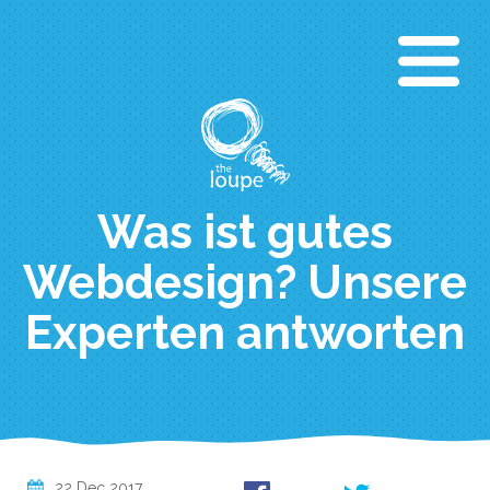
Skip
to
main
content
Was ist gutes
Webdesign? Unsere
Experten antworten
22 Dec 2017