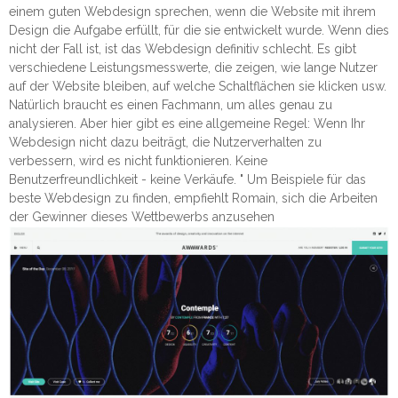
einem guten Webdesign sprechen, wenn die Website mit ihrem
Design die Aufgabe erfüllt, für die sie entwickelt wurde. Wenn dies
nicht der Fall ist, ist das Webdesign definitiv schlecht. Es gibt
verschiedene Leistungsmesswerte, die zeigen, wie lange Nutzer
auf der Website bleiben, auf welche Schaltflächen sie klicken usw.
Natürlich braucht es einen Fachmann, um alles genau zu
analysieren. Aber hier gibt es eine allgemeine Regel: Wenn Ihr
Webdesign nicht dazu beiträgt, die Nutzerverhalten zu
verbessern, wird es nicht funktionieren. Keine
Benutzerfreundlichkeit - keine Verkäufe. " Um Beispiele für das
beste Webdesign zu finden, empfiehlt Romain, sich die Arbeiten
der Gewinner dieses Wettbewerbs anzusehen